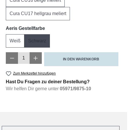
Cura CU16 beige meliert
Cura CU17 hellgrau meliert
auswählen
Aeris Gestellfarbe
Weiß
Schwarz
Produkt Anzahl: Gib den gewünschten Wert e
IN DEN WARENKORB
Zum Merkzettel hinzufügen
Hast Du Fragen zu deiner Bestellung?
Wir helfen Dir gerne unter
05971/9875-10