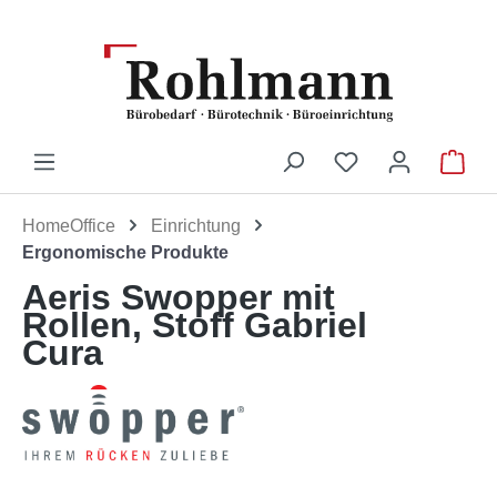
Zum Hauptinhalt springen
Du hast 0 Produ
War
HomeOffice
Einrichtung
Ergonomische Produkte
Aeris Swopper mit
Rollen, Stoff Gabriel
Cura