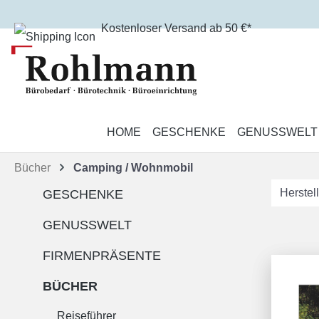
m Hauptinhalt springen
Zur Suche springen
Zur Hauptnavigation springen
Kostenloser Versand ab 50 €*
HOME
GESCHENKE
GENUSSWELT
Bücher
Camping / Wohnmobil
Herstel
GESCHENKE
GENUSSWELT
FIRMENPRÄSENTE
BÜCHER
Reiseführer