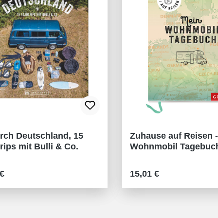
rch Deutschland, 15
Zuhause auf Reisen 
ips mit Bulli & Co.
Wohnmobil Tagebuc
rer Preis:
Regulärer Preis:
 €
15,01 €