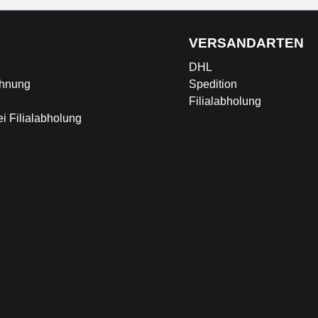
G
VERSANDARTEN
DHL
chnung
Spedition
Filialabholung
i Filialabholung