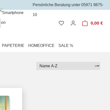
Persönliche Beratung unter 05971 9875-
10
Du hast 0 Produkte auf 
0,00 €
War
PAPETERIE
HOMEOFFICE
SALE %