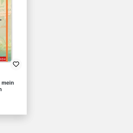
- mein
h