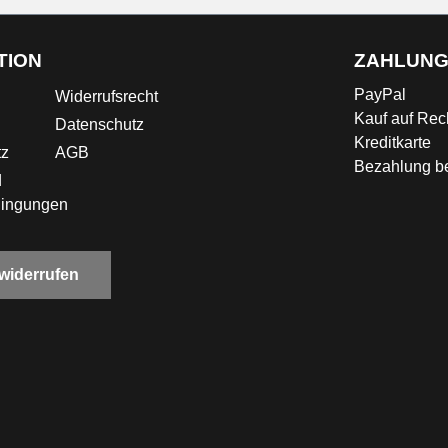
TION
ZAHLUN
PayPal
Widerrufsrecht
Kauf auf Re
Datenschutz
Kreditkarte
tz
AGB
Bezahlung be
d
dingungen
 widerrufen