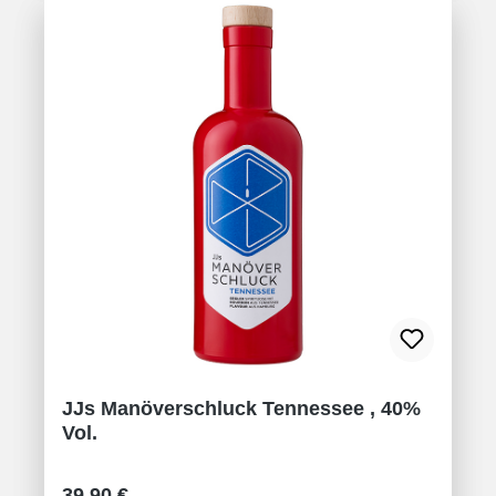
JJs Manöverschluck Tennessee , 40%
Vol.
Regulärer Preis:
39,90 €