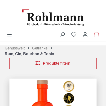
Zum Hauptinhalt springen
Du hast 0 Produ
War
Genusswelt
Getränke
Rum, Gin, Bourbon & Tonic
Produkte filtern