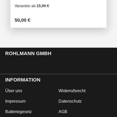
Varianten ab
15,00 €
Regulärer Preis:
50,00 €
ROHLMANN GMBH
INFORMATION
Über uns
Widerrufsrecht
Impressum
Datenschutz
Batteriegesetz
AGB