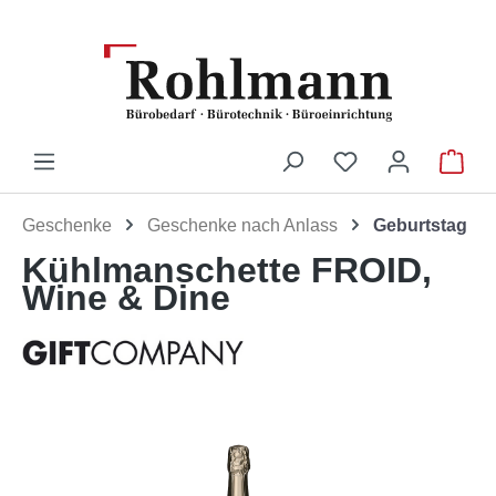
Zum Hauptinhalt springen
Du hast 0 Produ
War
Geschenke
Geschenke nach Anlass
Geburtstag
Kühlmanschette FROID,
Wine & Dine
Bildergalerie überspringen