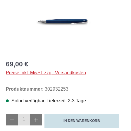
69,00 €
Preise inkl. MwSt. zzgl. Versandkosten
Produktnummer:
302932253
Sofort verfügbar, Lieferzeit: 2-3 Tage
Produkt Anzahl: Gib den gewünschten Wert e
IN DEN WARENKORB