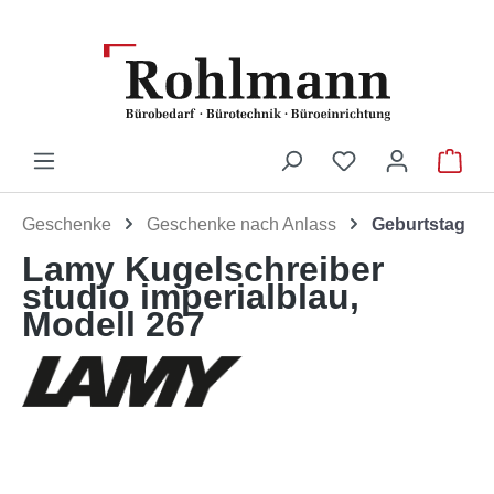
Zum Hauptinhalt springen
Du hast 0 Produ
War
Geschenke
Geschenke nach Anlass
Geburtstag
Lamy Kugelschreiber
studio imperialblau,
Modell 267
Bildergalerie überspringen