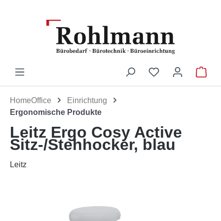
Zum Hauptinhalt springen
Du hast 0 Produ
War
HomeOffice
Einrichtung
Ergonomische Produkte
Leitz Ergo Cosy Active
Sitz-/Stehhocker, blau
Leitz
Bildergalerie überspringen