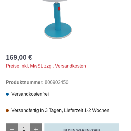
169,00 €
Preise inkl. MwSt. zzgl. Versandkosten
Produktnummer:
800902450
Versandkostenfrei
Versandfertig in 3 Tagen, Lieferzeit 1-2 Wochen
Produkt Anzahl: Gib den gewünschten Wert e
IN DEN WARENKORB