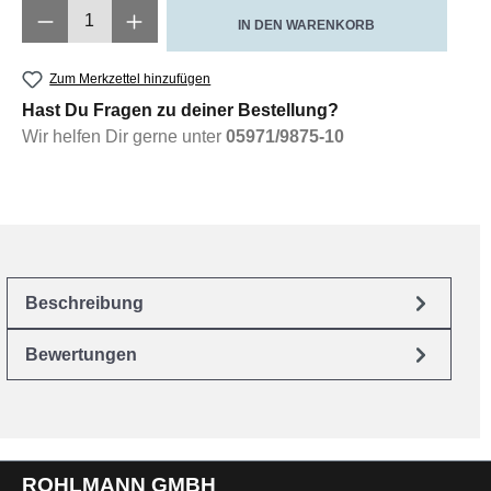
Produkt Anzahl: Gib den gewünschten Wert e
IN DEN WARENKORB
Zum Merkzettel hinzufügen
Hast Du Fragen zu deiner Bestellung?
Wir helfen Dir gerne unter
05971/9875-10
Beschreibung
Bewertungen
ROHLMANN GMBH