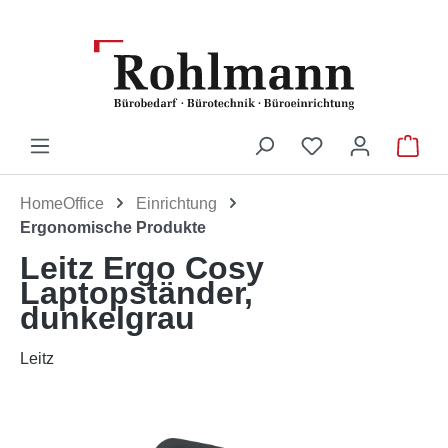
Zum Hauptinhalt springen
Du hast 0 Produ
War
HomeOffice
Einrichtung
Ergonomische Produkte
Leitz Ergo Cosy
Laptopständer,
dunkelgrau
Leitz
Bildergalerie überspringen