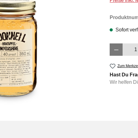
Preise inkl.
Produktnu
Sofort verf
Produkt 
Zum Merkzet
Hast Du Fra
Wir helfen D