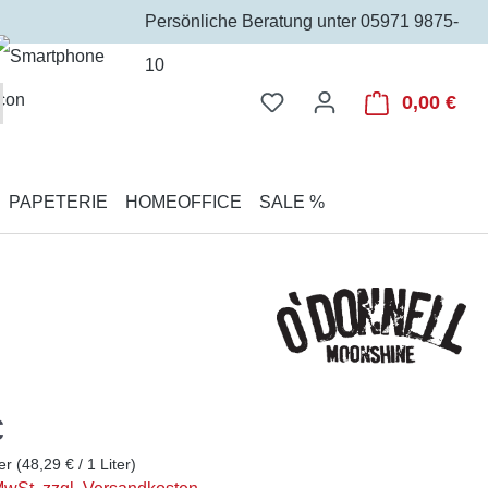
Persönliche Beratung unter 05971 9875-
10
Du hast 0 Produkte auf 
0,00 €
War
PAPETERIE
HOMEOFFICE
SALE %
€
ter
(48,29 € / 1 Liter)