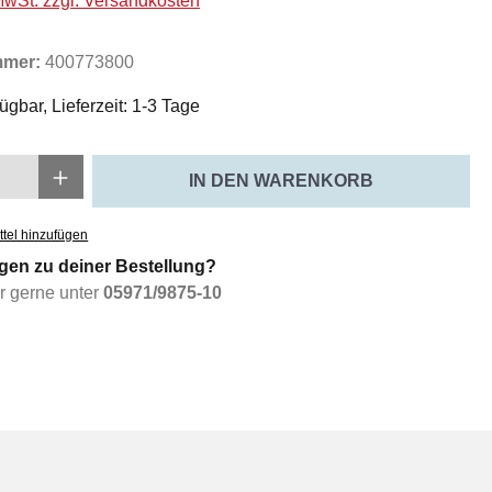
 MwSt. zzgl. Versandkosten
mmer:
400773800
ügbar, Lieferzeit: 1-3 Tage
Anzahl: Gib den gewünschten Wert ein oder
IN DEN WARENKORB
tel hinzufügen
gen zu deiner Bestellung?
ir gerne unter
05971/9875-10