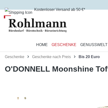
m Hauptinhalt springen
Zur Suche springen
Zur Hauptnavigation springen
Kostenloser Versand ab 50 €*
HOME
GESCHENKE
GENUSSWELT
Geschenke
Geschenke nach Preis
Bis 20 Euro
O'DONNELL Moonshine Toffe
Bildergalerie überspringen