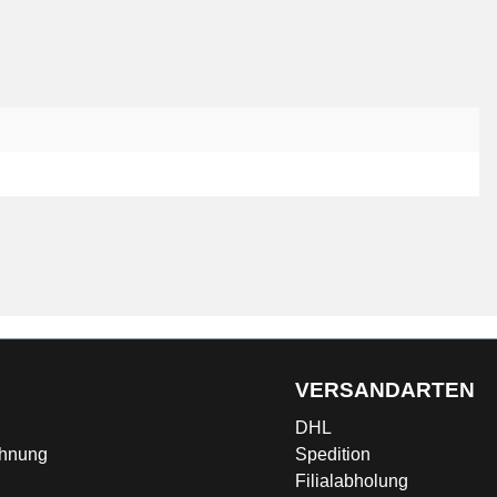
G
VERSANDARTEN
DHL
chnung
Spedition
Filialabholung