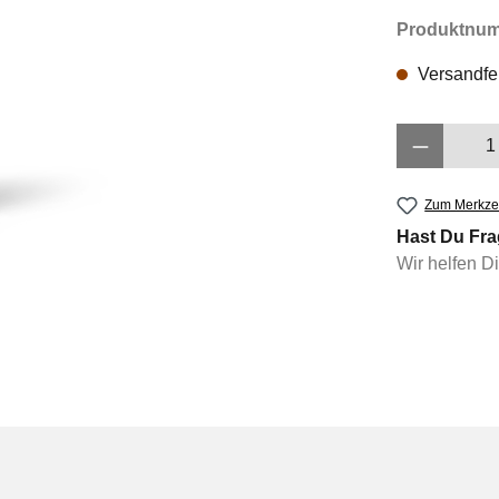
Produktnu
Versandfer
Produkt 
Zum Merkzet
Hast Du Fra
Wir helfen D