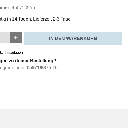
mmer:
456750955
tig in 14 Tagen, Lieferzeit 2-3 Tage
Anzahl: Gib den gewünschten Wert ein oder
IN DEN WARENKORB
tel hinzufügen
gen zu deiner Bestellung?
ir gerne unter
05971/9875-10