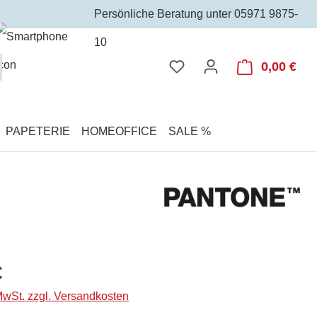
Persönliche Beratung unter 05971 9875-
10
Du hast 0 Produkte auf 
0,00 €
War
PAPETERIE
HOMEOFFICE
SALE %
€
 MwSt. zzgl. Versandkosten