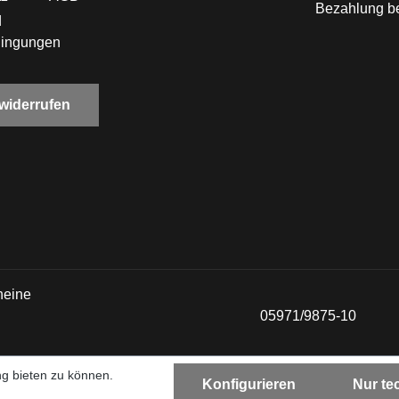
Bezahlung be
d
dingungen
 widerrufen
heine
05971/9875-10
g bieten zu können.
Konfigurieren
Nur te