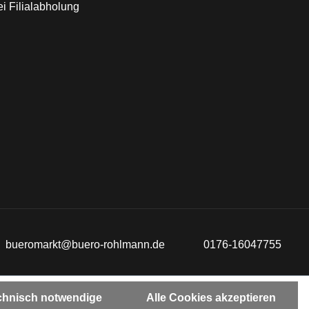
i Filialabholung
bueromarkt@buero-rohlmann.de
0176-16047755
chnisch notwendige
Alle Cookies akzeptieren