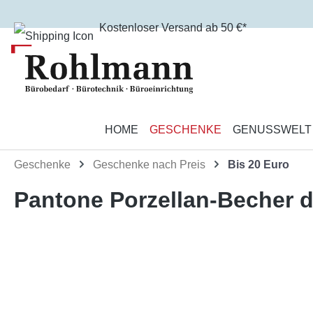
m Hauptinhalt springen
Zur Suche springen
Zur Hauptnavigation springen
Kostenloser Versand ab 50 €*
HOME
GESCHENKE
GENUSSWELT
Geschenke
Geschenke nach Preis
Bis 20 Euro
Pantone Porzellan-Becher d
Bildergalerie überspringen