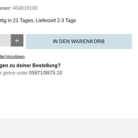
mmer:
404819100
tig in 21 Tagen, Lieferzeit 2-3 Tage
Anzahl: Gib den gewünschten Wert ein oder
IN DEN WARENKORB
tel hinzufügen
gen zu deiner Bestellung?
ir gerne unter
05971/9875-10