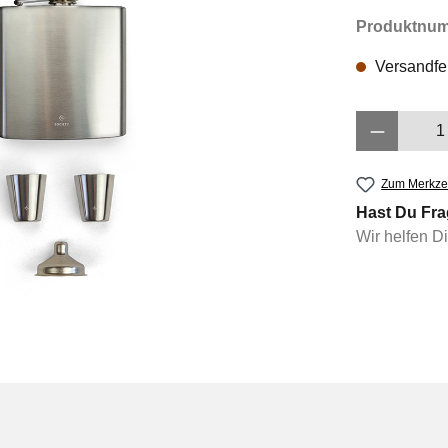
Produktnu
Versandfer
Produkt 
Zum Merkzet
Hast Du Fra
Wir helfen D