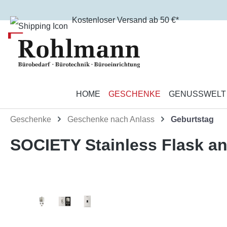
m Hauptinhalt springen
Zur Suche springen
Zur Hauptnavigation springen
Kostenloser Versand ab 50 €*
HOME
GESCHENKE
GENUSSWELT
Geschenke
Geschenke nach Anlass
Geburtstag
SOCIETY Stainless Flask an
Bildergalerie überspringen