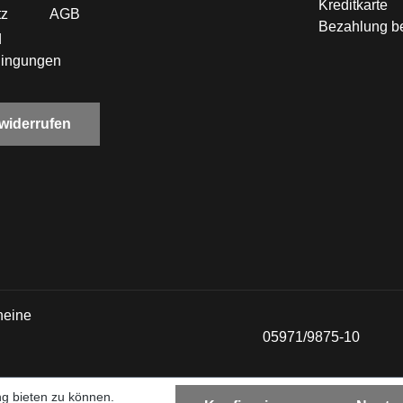
Kreditkarte
tz
AGB
Bezahlung be
d
dingungen
 widerrufen
heine
05971/9875-10
g bieten zu können.