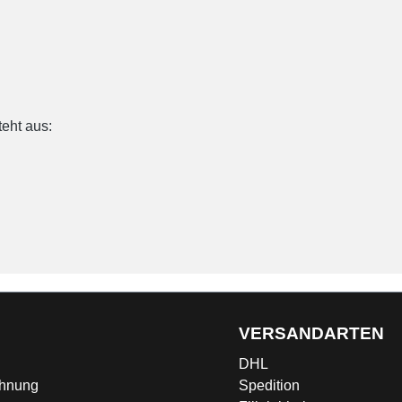
eht aus:
G
VERSANDARTEN
DHL
chnung
Spedition