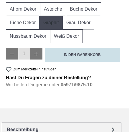
Ahorn Dekor
Asteiche
Buche Dekor
Eiche Dekor
Graphit
Grau Dekor
Nussbaum Dekor
Weiß Dekor
Produkt Anzahl: Gib den gewünschten Wert e
IN DEN WARENKORB
Zum Merkzettel hinzufügen
Hast Du Fragen zu deiner Bestellung?
Wir helfen Dir gerne unter
05971/9875-10
Beschreibung