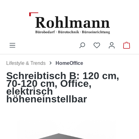
Zum Hauptinhalt springen
Du hast 0 Produ
War
Lifestyle & Trends
HomeOffice
Schreibtisch B: 120 cm,
70-120 cm, Office,
elektrisch
höheneinstellbar
Bildergalerie überspringen