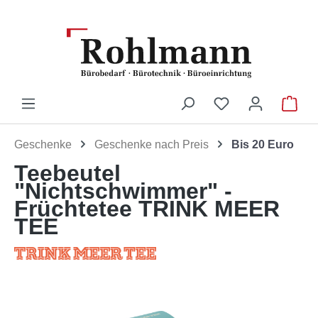
Zum Hauptinhalt springen
Du hast 0 Produ
War
Geschenke
Geschenke nach Preis
Bis 20 Euro
Teebeutel
"Nichtschwimmer" -
Früchtetee TRINK MEER
TEE
Bildergalerie überspringen