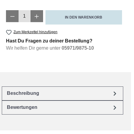
Produkt Anzahl: Gib den gewünschten Wert e
IN DEN WARENKORB
Zum Merkzettel hinzufügen
Hast Du Fragen zu deiner Bestellung?
Wir helfen Dir gerne unter
05971/9875-10
Beschreibung
Bewertungen