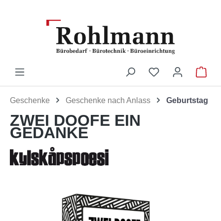
Zum Hauptinhalt springen
Du hast 0 Produ
War
Geschenke
Geschenke nach Anlass
Geburtstag
ZWEI DOOFE EIN
GEDANKE
Bildergalerie überspringen